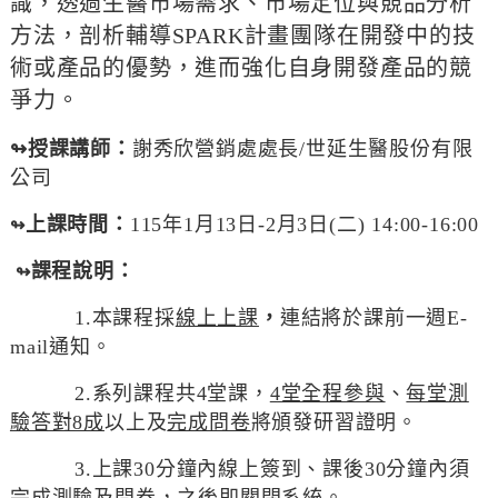
識，透過生醫市場需求、市場定位與競品分析
方法，剖析輔導SPARK計畫團隊在開發中的技
術或產品的優勢，進而強化自身開發產品的競
爭力。
↬授課講師：
謝秀欣營銷處處⻑/世延⽣醫股份有限
公司
上課時間：
115
年1月13日-2月3日(二) 14:00-16:00
↬
課程說明：
↬
1.本課程採
線上上課
，
連結將於課前一週E-
mail通知。
2.系列課程共4堂課，
4堂全程參與
、
每堂測
驗答對8成
以上及
完成問卷
將頒發研習證明。
3.上課30分鐘內線上簽到、課後30分鐘內須