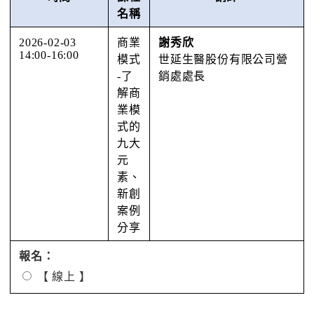
名稱
2026-02-03
商業
謝秀欣
14:00-16:00
模式
世延⽣醫股份有限公司營
-了
銷處處⻑
解商
業模
式的
九大
元
素、
新創
案例
分享
報名：
【 線上 】