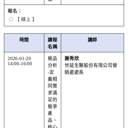
報名：
【 線上 】
時間
課程
講師
名稱
2026-01-20
競品
謝秀欣
14:00-16:00
分析
世延⽣醫股份有限公司營
-定
銷處處⻑
義相
同需
求滿
足的
競爭
產
品、
核心