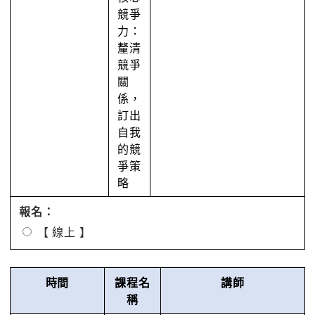
競爭
力：
釐清
競爭
關
係，
訂出
自我
的競
爭策
略
報名：
【 線上 】
時間
課程名
講師
稱