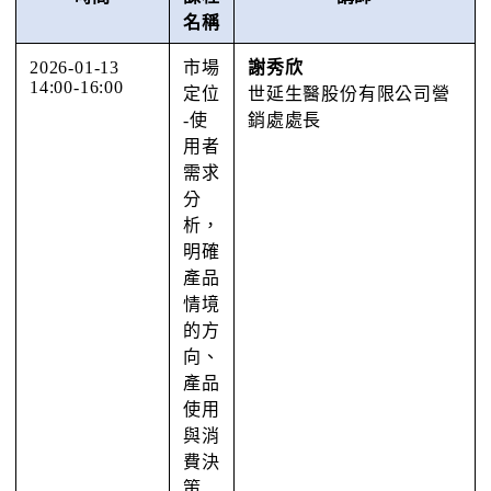
名稱
2026-01-13
市場
謝秀欣
14:00-16:00
定位
世延⽣醫股份有限公司營
-使
銷處處⻑
用者
需求
分
析，
明確
產品
情境
的方
向、
產品
使用
與消
費決
策