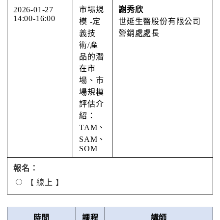
2026-01-27
市場規
謝秀欣
14:00-16:00
模 -定
世延⽣醫股份有限公司
義技
營銷處處⻑
術/產
品的潛
在市
場、市
場規模
評估介
紹：
TAM、
SAM、
SOM
報名：
【 線上 】
時間
課程
講師