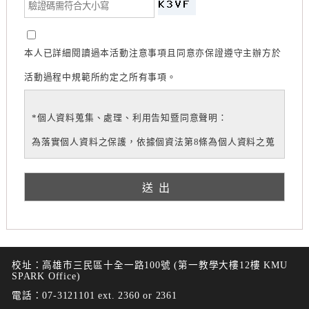
本人已詳細閱讀過本活動注意事項且同意亦保證遵守主辦方於
活動過程中規範所約定之所有事項。
*個人資料蒐集、處理、利用告知暨同意聲明：
為落實個人資料之保護，依據個資法第8條為個人資料之蒐
集告知。
1.主辦單位於各課程、講座、活動等事項之特定目的內蒐
集、處理及利用您的個人資料，個人資料類別包含姓名、
電話及各事項所須個人資料。
2.該個人資料利用的期間、地區、對象及方式在前述蒐集
校址：高雄市三民區十全一路100號 (第一教學大樓12樓 KMU
SPARK Office)
目的之必要範圍內，以合理方式利用至蒐集目的消失為
電話：07-3121101 ext. 2360 or 2361